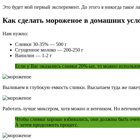
Это будет мой первый эксперимент. До этого я никогда такое л
Как сделать мороженое в домашних усл
Нам нужно:
Сливки 30-35% — 500 г
Сгущенное молоко — 200-250 г
Ванилин — 1-2 г
Если у Вас оказались сливки 20%-ые, то можно использо
Выливаем в глубокую емкость сливки. Высыпаем туда же паке
Работать лучше миксером, хотя можно и венчиком. Но венчиком 
Чтобы сливки хорошо взбивались, они должны быть очень 
А затем продолжить процесс.