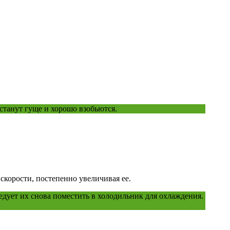
станут гуще и хорошо взобьются.
 скорости, постепенно увеличивая ее.
едует их снова поместить в холодильник для охлаждения.