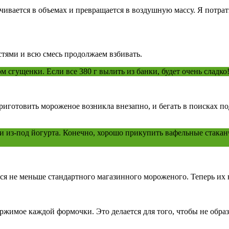
ается в объемах и превращается в воздушную массу. Я потратил
стями и всю смесь продолжаем взбивать.
м сгущенки. Если все 380 г вылить из банки, будет очень сладко
риготовить мороженое возникла внезапно, и бегать в поисках по
 из-под йогурта. Конечно, хорошо прикупить вафельные стака
я не меньше стандартного магазинного мороженого. Теперь их н
жимое каждой формочки. Это делается для того, чтобы не образ