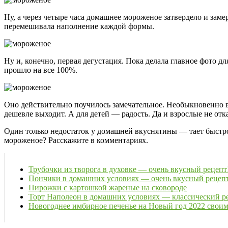
Ну, а через четыре часа домашнее мороженое затвердело и зам
перемешивала наполнение каждой формы.
Ну и, конечно, первая дегустация. Пока делала главное фото 
прошло на все 100%.
Оно действительно поучилось замечательное. Необыкновенно в
дешевле выходит. А для детей — радость. Да и взрослые не от
Один только недостаток у домашней вкуснятины — тает быстро.
мороженое? Расскажите в комментариях.
Трубочки из творога в духовке — очень вкусный рецепт
Пончики в домашних условиях — очень вкусный рецеп
Пирожки с картошкой жареные на сковороде
Торт Наполеон в домашних условиях — классический ре
Новогоднее имбирное печенье на Новый год 2022 свои