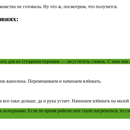
акомство не готовила. Ну что ж, посмотрим, что получится.
овиях:
вать для их сгущения порошок — загуститель сливок. С ним они 
тик ванилина. Перемешиваем и начинаем взбивать.
все-таки дольше, да и рука устает. Начинаем взбивать на малой
холодными. Если во время работы они стали нагреваться, то сл