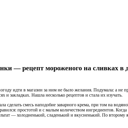
нки — рецепт мороженого на сливках в
погоду идти в магазин за ним не было желания. Подумала: а не 
сях и закладках. Нашла несколько рецептов и стала их изучать.
 сделать смесь наподобие заварного крема, при том на водяной б
вился: простотой и с малым количеством ингредиентов. Когда ж
льтат — холодненький, сладенький и вкусненький. По второму я