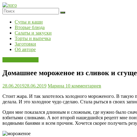
Skip
to
content
Супы и каши
Вторые блюда
Салаты и закуски
Торты и выпечка
Заготовки
Об авторе
Торты и выпечка
Домашнее мороженое из сливок и сгуще
28.06.2019
28.06.2019
Марина
10 комментариев
Стоит жара. И так захотелось холодного мороженого. В такую 
делала. И это холодное чудо сделаю. Стала рыться в своих запи
Один мне показался длинным и сложным, где нужно было сначала
взбитыми сливками. А вот второй нашедшийся рецепт мне понра
водяными банями и всем прочим. Хочется скорее получить резу