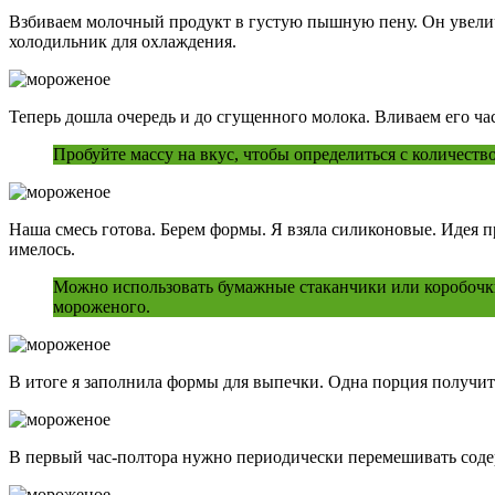
Взбиваем молочный продукт в густую пышную пену. Он увеличив
холодильник для охлаждения.
Теперь дошла очередь и до сгущенного молока. Вливаем его ча
Пробуйте массу на вкус, чтобы определиться с количество
Наша смесь готова. Берем формы. Я взяла силиконовые. Идея п
имелось.
Можно использовать бумажные стаканчики или коробочки
мороженого.
В итоге я заполнила формы для выпечки. Одна порция получитс
В первый час-полтора нужно периодически перемешивать содер