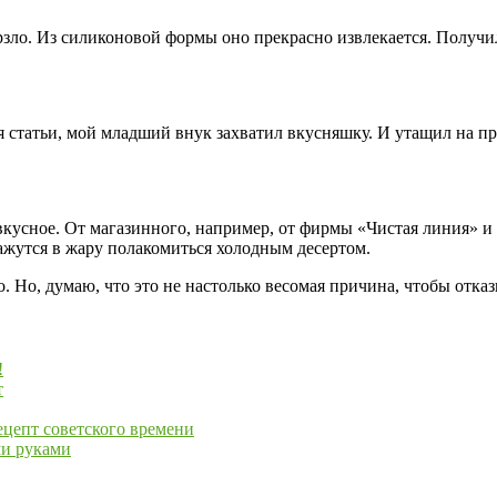
ерзло. Из силиконовой формы оно прекрасно извлекается. Получи
для статьи, мой младший внук захватил вкусняшку. И утащил на
кусное. От магазинного, например, от фирмы «Чистая линия» и 
кажутся в жару полакомиться холодным десертом.
 Но, думаю, что это не настолько весомая причина, чтобы отказы
!
т
цепт советского времени
ми руками