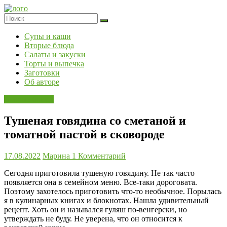
Skip
to
content
Супы и каши
Вторые блюда
Салаты и закуски
Торты и выпечка
Заготовки
Об авторе
Вторые блюда
Тушеная говядина со сметаной и
томатной пастой в сковороде
17.08.2022
Марина
1 Комментарий
Сегодня приготовила тушеную говядину. Не так часто
появляется она в семейном меню. Все-таки дороговата.
Поэтому захотелось приготовить что-то необычное. Порылась
я в кулинарных книгах и блокнотах. Нашла удивительный
рецепт. Хоть он и назывался гуляш по-венгерски, но
утверждать не буду. Не уверена, что он относится к