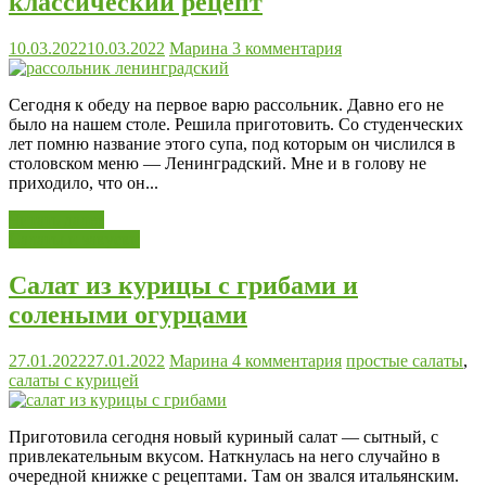
классический рецепт
10.03.2022
10.03.2022
Марина
3 комментария
Сегодня к обеду на первое варю рассольник. Давно его не
было на нашем столе. Решила приготовить. Со студенческих
лет помню название этого супа, под которым он числился в
столовском меню — Ленинградский. Мне и в голову не
приходило, что он...
Читать далее
Салаты и закуски
Салат из курицы с грибами и
солеными огурцами
27.01.2022
27.01.2022
Марина
4 комментария
простые салаты
,
салаты с курицей
Приготовила сегодня новый куриный салат — сытный, с
привлекательным вкусом. Наткнулась на него случайно в
очередной книжке с рецептами. Там он звался итальянским.