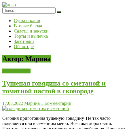
Skip
to
content
Супы и каши
Вторые блюда
Салаты и закуски
Торты и выпечка
Заготовки
Об авторе
Автор:
Марина
Вторые блюда
Тушеная говядина со сметаной и
томатной пастой в сковороде
17.08.2022
Марина
1 Комментарий
Сегодня приготовила тушеную говядину. Не так часто
появляется она в семейном меню. Все-таки дороговата.
Поэтому захотелось приготовить что-то необычное. Порылась