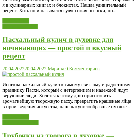
я в кулинарных книгах и блокнотах. Нашла удивительный
рецепт. Хоть он и назывался гуляш по-венгерски, но...
Читать далее
Готовим к Пасхе
Пасхальный кулич в духовке для
начинающих — простой и вкусный
рецепт
20.04.2022
20.04.2022
Марина
0 Комментариев
Испекла пасхальный кулич к самому светлому и радостному
празднику Пасхи, который с нетерпением и надеждой ждут
верующие люди. Хочется к этому дню приготовить
ароматнейшую творожную пасху, превратить крашеные яйца
в произведения искусства, напечь куполообразные пухлые...
Читать далее
Торты и выпечка
Трубочки из творога в духовке —