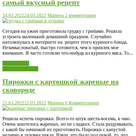
самый вкусный рецепт
24.03.2022
24.03.2022
Марина
2 комментария
Сегодня на ужин приготовила грудку с грибами. Решила
устроить маленький домашний праздник. Случайно
натолкнулась в интернете на рецепт этого куриного блюда.
Незамысловатый, быстро готовится, чем и привлек мое
внимание. Я часто готовлю что-нибудь из куриного мяса. То...
Читать далее
Торты и выпечка
Пирожки с картошкой жареные на
сковороде
21.03.2022
22.03.2022
Марина
0 Комментариев
Решила испечь пирожки. Всего-то штук шесть-восемь, к чаю.
Очень захотелось жареных, но не сладких. Стала раздумывать,
с какой бы начинкой их приготовить. Пирожки с капустой
недавно в духовке пекла. Взяла, что было под рукой, то, что