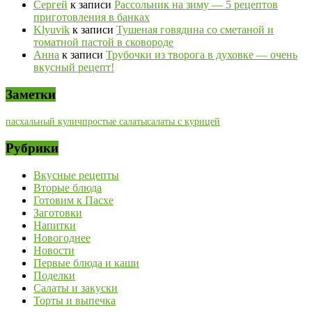
Сергей
к записи
Рассольник на зиму — 5 рецептов
приготовления в банках
Klyuvik
к записи
Тушеная говядина со сметаной и
томатной пастой в сковороде
Анна
к записи
Трубочки из творога в духовке — очень
вкусный рецепт!
Заметки
пасхальный кулич
простые салаты
салаты с курицей
Рубрики
Вкусные рецепты
Вторые блюда
Готовим к Пасхе
Заготовки
Напитки
Новогоднее
Новости
Первые блюда и каши
Поделки
Салаты и закуски
Торты и выпечка