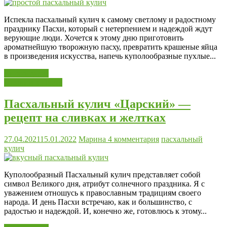
Испекла пасхальный кулич к самому светлому и радостному
празднику Пасхи, который с нетерпением и надеждой ждут
верующие люди. Хочется к этому дню приготовить
ароматнейшую творожную пасху, превратить крашеные яйца
в произведения искусства, напечь куполообразные пухлые...
Читать далее
Готовим к Пасхе
Пасхальный кулич «Царский» —
рецепт на сливках и желтках
27.04.2021
15.01.2022
Марина
4 комментария
пасхальный
кулич
Куполообразный Пасхальный кулич представляет собой
символ Великого дня, атрибут солнечного праздника. Я с
уважением отношусь к православным традициям своего
народа. И день Пасхи встречаю, как и большинство, с
радостью и надеждой. И, конечно же, готовлюсь к этому...