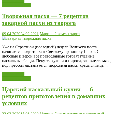
Читать далее
Готовим к Пасхе
Творожная пасха — 7 рецептов
заварной пасхи из творога
09.04.2020
24.02.2021
Марина
2 комментария
Уже на Страстной (последней) неделе Великого поста
начинается подготовка к Светлому празднику Пасхи. С
любовью и верой все православные готовят главные
пасхальные блюда. Пекутся куличи и пироги, запекается мясо,
под прессом настаивается творожная пасха, красятся яйца....
Читать далее
Готовим к Пасхе
Царский пасхальный кулич — 6
рецептов приготовления в домашних
условиях
23.03.2020
15.01.2022
Марина
7 комментариев
пасхальный