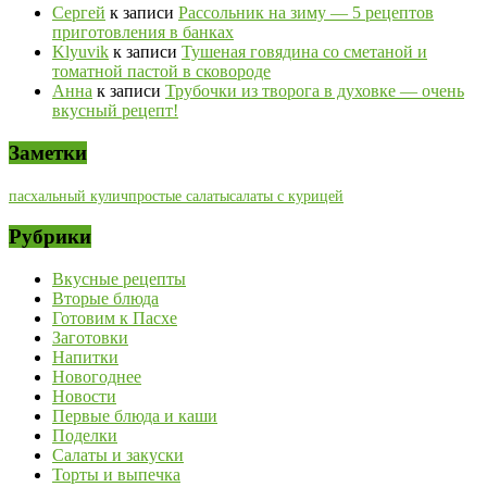
Сергей
к записи
Рассольник на зиму — 5 рецептов
приготовления в банках
Klyuvik
к записи
Тушеная говядина со сметаной и
томатной пастой в сковороде
Анна
к записи
Трубочки из творога в духовке — очень
вкусный рецепт!
Заметки
пасхальный кулич
простые салаты
салаты с курицей
Рубрики
Вкусные рецепты
Вторые блюда
Готовим к Пасхе
Заготовки
Напитки
Новогоднее
Новости
Первые блюда и каши
Поделки
Салаты и закуски
Торты и выпечка