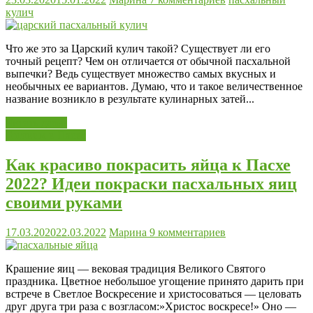
кулич
Что же это за Царский кулич такой? Существует ли его
точный рецепт? Чем он отличается от обычной пасхальной
выпечки? Ведь существует множество самых вкусных и
необычных ее вариантов. Думаю, что и такое величественное
название возникло в результате кулинарных затей...
Читать далее
Готовим к Пасхе
Как красиво покрасить яйца к Пасхе
2022? Идеи покраски пасхальных яиц
своими руками
17.03.2020
22.03.2022
Марина
9 комментариев
Крашение яиц — вековая традиция Великого Святого
праздника. Цветное небольшое угощение принято дарить при
встрече в Светлое Воскресение и христосоваться — целовать
друг друга три раза с возгласом:»Христос воскресе!» Оно —