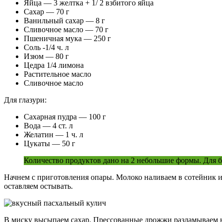
Яйца — 3 желтка + 1/ 2 взбитого яйца
Сахар — 70 г
Ванильный сахар — 8 г
Сливочное масло — 70 г
Пшеничная мука — 250 г
Соль -1/4 ч. л
Изюм — 80 г
Цедра 1/4 лимона
Растительное масло
Сливочное масло
Для глазури:
Сахарная пудра — 100 г
Вода — 4 ст. л
Желатин — 1 ч. л
Цукаты — 50 г
Количество продуктов дано на 2 небольшие формы. Для бо
Начнем с приготовления опары. Молоко наливаем в сотейник и
оставляем остывать.
В миску высыпаем сахар. Прессованные дрожжи разламываем на