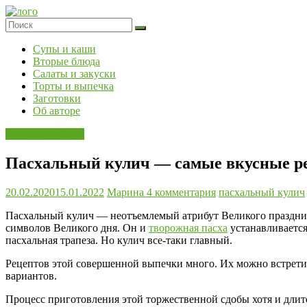
Skip
to
content
Супы и каши
Вторые блюда
Салаты и закуски
Торты и выпечка
Заготовки
Об авторе
Готовим к Пасхе
Пасхальный кулич — самые вкусные р
20.02.2020
15.01.2022
Марина
4 комментария
пасхальный кулич
Пасхальный кулич — неотъемлемый атрибут Великого праздник
символов Великого дня. Он и
творожная пасха
устанавливается
пасхальная трапеза. Но кулич все-таки главный.
Рецептов этой совершенной выпечки много. Их можно встретит
вариантов.
Процесс приготовления этой торжественной сдобы хотя и длите