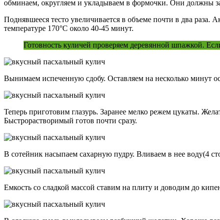
обминаем, округляем и укладываем в формочки. Они должны за
Поднявшееся тесто увеличивается в объеме почти в два раза.
температуре 170°С около 40-45 минут.
Готовность куличей проверяем деревянной шпажкой. Если н
Вынимаем испеченную сдобу. Оставляем на несколько минут ост
Теперь приготовим глазурь. Заранее мелко режем цукаты. Жела
Быстрорастворимый готов почти сразу.
В сотейник насыпаем сахарную пудру. Вливаем в нее воду(4 с
Емкость со сладкой массой ставим на плиту и доводим до кип