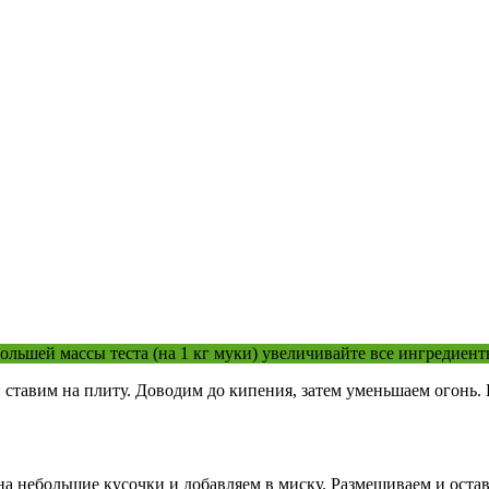
льшей массы теста (на 1 кг муки) увеличивайте все ингредиенты
 ставим на плиту. Доводим до кипения, затем уменьшаем огонь
 небольшие кусочки и добавляем в миску. Размешиваем и остав