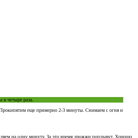
 в четыре раза.
. Прокипятим еще примерно 2-3 минуты. Снимаем с огня и
ляем на одну минуту. За это время дрожжи поплывут. Хорошо