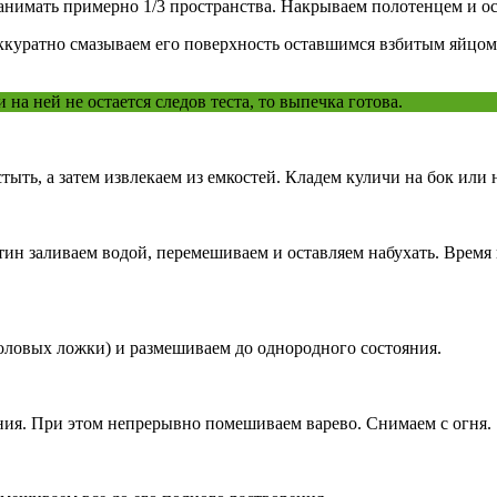
нимать примерно 1/3 пространства. Накрываем полотенцем и ост
 Аккуратно смазываем его поверхность оставшимся взбитым яйцо
а ней не остается следов теста, то выпечка готова.
ыть, а затем извлекаем из емкостей. Кладем куличи на бок или 
тин заливаем водой, перемешиваем и оставляем набухать. Время 
толовых ложки) и размешиваем до однородного состояния.
ения. При этом непрерывно помешиваем варево. Снимаем с огня.