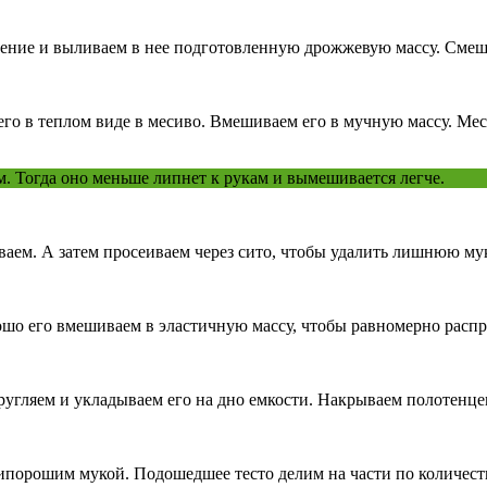
бление и выливаем в нее подготовленную дрожжевую массу. Смеш
го в теплом виде в месиво. Вмешиваем его в мучную массу. Меси
. Тогда оно меньше липнет к рукам и вымешивается легче.
аем. А затем просеиваем через сито, чтобы удалить лишнюю мук
шо его вмешиваем в эластичную массу, чтобы равномерно распре
угляем и укладываем его на дно емкости. Накрываем полотенцем 
ипорошим мукой. Подошедшее тесто делим на части по количес