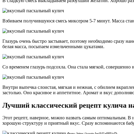
В сладкую смесь выкладываем разбухший желатин. Хорошо раз
Взбиваем получившуюся смесь миксером 5-7 минут. Масса стан
Глазурь очень быстро застывает, поэтому необходимо сразу на
белая масса, посыпаем измельченными цукатами.
Со временем глазурь подсохла. Она стала мягкой, совершенно 
Внутри выпечка слоистая, мягкая и нежная, с обилием вкрапле
застолью. Оно красивое и аппетитное. Аромат и вкус дополня
Лучший классический рецепт кулича н
Этот рецепт, наверное, можно назвать самым оптимальным. В н
хорошую структуру и приятный вкус. Сразу вспоминаются бабу
Фото: https://youtu.be/il41z09VeZk