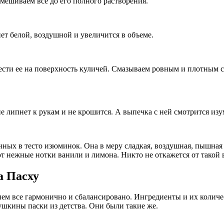
мешиваем все до его полного растворения.
ет белой, воздушной и увеличится в объеме.
нести ее на поверхность куличей. Смазываем ровным и плотным с
не липнет к рукам и не крошится. А выпечка с ней смотрится изу
нных в тесто изюминок. Она в меру сладкая, воздушная, пышная 
ют нежные нотки ванили и лимона. Никто не откажется от такой
а Пасху
ем все гармонично и сбалансировано. Ингредиенты и их количес
шкины паски из детства. Они были такие же.