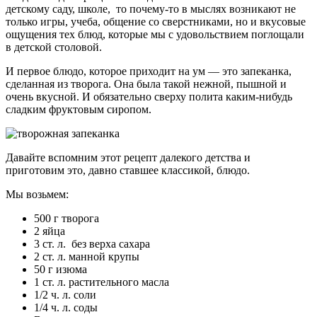
детскому саду, школе, то почему-то в мыслях возникают не
только игры, учеба, общение со сверстниками, но и вкусовые
ощущения тех блюд, которые мы с удовольствием поглощали
в детской столовой.
И первое блюдо, которое приходит на ум — это запеканка,
сделанная из творога. Она была такой нежной, пышной и
очень вкусной. И обязательно сверху полита каким-нибудь
сладким фруктовым сиропом.
Давайте вспомним этот рецепт далекого детства и
приготовим это, давно ставшее классикой, блюдо.
Мы возьмем:
500 г творога
2 яйца
3 ст. л. без верха сахара
2 ст. л. манной крупы
50 г изюма
1 ст. л. растительного масла
1/2 ч. л. соли
1/4 ч. л. соды