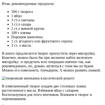
Итак, рекомендуемые продукты:
500 г творога
1 яйцо
3 ст.л сметаны
3 ст.л сахара
2 ст.л манной крупы
100 г изюма
Порошок ванилина
1 ст. ягодного или фруктового сиропа
3 ст. л масла
В книге предлагается творог пропустить через мясорубку.
Конечно, можно было бы при желании найти железную
мясорубку и проделать всю операцию именно так, как
рекомендовано, но, думаю, мучиться с этим мы не будем.
Можно его измельчить блендером. А можно размять ложкой.
В измельченный творог кладем две столовых ложки
растопленного масла. Взбиваем яйцо с сахаром.
Воспользуемся для этого венчиком. Вливаем в творог и
перемешиваем.