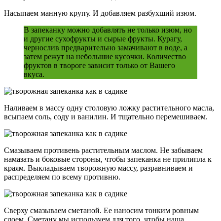
Насыпаем манную крупу. И добавляем разбухший изюм.
В запеканку можно добавлять не только изюм, но
и другие сухофрукты и сырые фрукты. Курагу,
чернослив предварительно замачивают в воде, а
затем режут на небольшие кусочки. Количество
фруктов в твороге зависит только от Вашего
вкуса.
Наливаем в массу одну столовую ложку растительного масла,
всыпаем соль, соду и ванилин. И тщательно перемешиваем.
Смазываем противень растительным маслом. Не забываем
намазать и боковые стороны, чтобы запеканка не прилипла к
краям. Выкладываем творожную массу, разравниваем и
распределяем по всему противню.
Сверху смазываем сметаной. Ее наносим тонким ровным
слоем. Сметану мы используем для того, чтобы наша