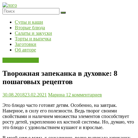
Skip
to
content
Супы и каши
Вторые блюда
Салаты и закуски
Торты и выпечка
Заготовки
Об авторе
Торты и выпечка
Творожная запеканка в духовке: 8
пошаговых рецептов
30.08.2018
23.02.2021
Марина
12 комментариев
Это блюдо часто готовят детям. Особенно, на завтрак.
Наверное, в силу его полезности. Ведь творог своими
свойствами и наличием множества элементов способствует
росту детей, укреплению их костной системы. Но, думаю, что
это блюдо с удовольствием кушают и взрослые.
В моей семье мама, к сожалению, редко выпекала запеканку.