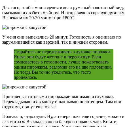
Для того, чтобы мои изделия имели румяный золотистый вид,
смазываю их взбитым яйцом. И отправляю в горячую духовку.
Выпекаем их 20-30 минут при 180°С.
У меня они выпекались 20 минут. Готовность я оцениваю по
зарумянившейся как верхней, так и нижней сторонам.
Старайтесь не передерживать в духовке пирожки.
Иначе они будут жесткие и пересохнут. Если
сомневаетесь в готовности, лучше пожертвовать
одним пирожком, разломив его на две половинки.
Но тогда Вы точно убедитесь, что тесто
пропеклось.
Противень с готовыми пирожками вынимаю из духовки.
Перекладываю их в миску и накрываю полотенцем. Там они
отдохнут, станут еще мягче.
Полежали, отдохнули. Ну, а теперь пока еще горячие, можно и
лакомиться. Выкладываю на блюдо и подаю к чаю. Кстати,
они хорошо хранятся и долго. У нас они, конечно, не