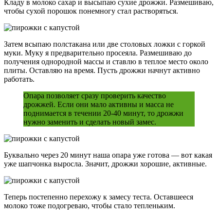
Кладу в молоко сахар и высыпаю сухие дрожжи. Размешиваю,
чтобы сухой порошок понемногу стал растворяться.
Затем всыпаю полстакана или две столовых ложки с горкой
муки. Муку я предварительно просеяла. Размешиваю до
получения однородной массы и ставлю в теплое место около
плиты. Оставляю на время. Пусть дрожжи начнут активно
работать.
Опара позволяет сразу проверить качество
дрожжей. Если они мало активны и масса не
поднимается в течении 20-40 минут, то дрожжи
нужно заменить и сделать новый замес.
Буквально через 20 минут наша опара уже готова — вот какая
уже шапчонка выросла. Значит, дрожжи хорошие, активные.
Теперь постепенно перехожу к замесу теста. Оставшееся
молоко тоже подогреваю, чтобы стало тепленьким.