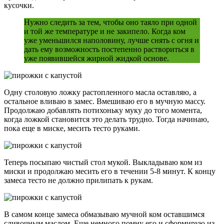
кусочки.
Нужно следить за тем, чтобы оно таяло при одной
и той же температуре и не закипело. Когда ком
уже уменьшился наполовину, лучше снять с огня и
дать ему возможность постепенно раствориться в
уже появившейся жирной жидкой основе.
Одну столовую ложку растопленного масла оставляю, а
остальное вливаю в замес. Вмешиваю его в мучную массу.
Продолжаю добавлять потихоньку муку до того момента,
когда ложкой становится это делать трудно. Тогда начинаю,
пока еще в миске, месить тесто руками.
Теперь посыпаю чистый стол мукой. Выкладываю ком из
миски и продолжаю месить его в течении 5-8 минут. К концу
замеса тесто не должно прилипать к рукам.
В самом конце замеса обмазываю мучной ком оставшимся
сливочным маслом. Еще немного помну его и сформирую из