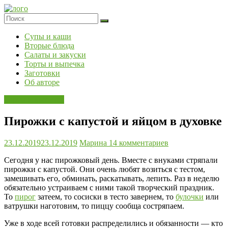
Skip
to
content
Супы и каши
Вторые блюда
Салаты и закуски
Торты и выпечка
Заготовки
Об авторе
Торты и выпечка
Пирожки с капустой и яйцом в духовке
23.12.2019
23.12.2019
Марина
14 комментариев
Сегодня у нас пирожковый день. Вместе с внуками стряпали
пирожки с капустой. Они очень любят возиться с тестом,
замешивать его, обминать, раскатывать, лепить. Раз в неделю
обязательно устраиваем с ними такой творческий праздник.
То
пирог
затеем, то сосиски в тесто завернем, то
булочки
или
ватрушки наготовим, то пиццу сообща состряпаем.
Уже в ходе всей готовки распределились и обязанности — кто