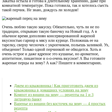
Закатка остыла и готова к длительному хранению, даже при
комнатной температуре. Пока готовила, так и хотелось съесть
такой перчик. Не знаю, дождусь ли холодов!
Очень люблю такую закуску. Обязательно, чуть ли не по
традиции, открываю такую баночку на Новый год. А в
обычное время дополняю консервированной жареной
вкусностью гарнир к мясу или курице. Положишь ее на
тарелку, сверху чесночек с укропчиком, польешь заливкой. Ух,
объедение! Только одной перчинкой не обходится. Хоть и
очень острое и даже ядреное это кушанье, но ароматное,
аппетитное, пикантное и о-о-очень вкусное! А Вы готовите
жареные перцы на зиму? А как? Пишите в комментариях.
Джем из крыжовника | Как приготовить джем из
крыжовника в домашних условиях на зиму
Компот из вишни на зиму — рецепты на 1 и 3
литровую банку
Варенье из вишни без косточек на зиму — 4 простых
рецепта