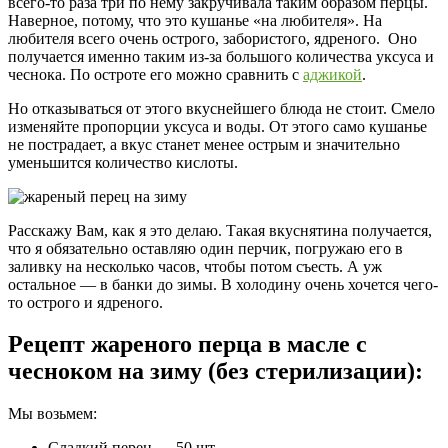
всего-то раза три по нему закручивала таким образом перцы.
Наверное, потому, что это кушанье «на любителя». На
любителя всего очень острого, забористого, ядреного. Оно
получается именно таким из-за большого количества уксуса и
чеснока. По остроте его можно сравнить с
аджикой
.
Но отказываться от этого вкуснейшего блюда не стоит. Смело
изменяйте пропорции уксуса и воды. От этого само кушанье
не пострадает, а вкус станет менее острым и значительно
уменьшится количество кислоты.
Расскажу Вам, как я это делаю. Такая вкуснятина получается,
что я обязательно оставляю один перчик, погружаю его в
заливку на несколько часов, чтобы потом съесть. А уж
остальное — в банки до зимы. В холодину очень хочется чего-
то острого и ядреного.
Рецепт жареного перца в масле с
чесноком на зиму (без стерилизации):
Мы возьмем:
Сладкий перец — 50 шт.