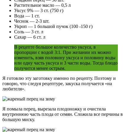
Растительное масло — 0,5 л
Уксус 9% — 3 ст. (750 г)
Вода — 1 ст.
Чеснок — 2-3 шт.
Укроп — 1 большой пучок (100 -150 г)
Соль — 3 ст. л
Сахар — 6 ст. л
В рецепте большое количество уксуса, в
пропорции с водой 3:1. При желании их можно
изменить, взяв половину уксуса и половину воды
или одну часть уксуса и 3 части воды. Тогда блюдо
получится менее острым.
Я готовлю эту заготовку именно по рецепту. Поэтому и
говорю, что следуя рецептуре, закуска получается «на
любителя».
Я помыла перец, вырезала плодоножку и очистила
внутреннюю часть плода от семян. Сложила все перчины в
большую миску.