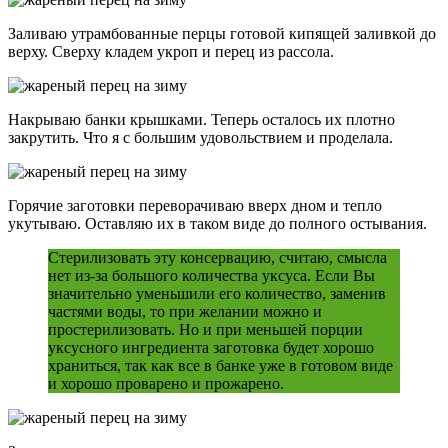
Заливаю утрамбованные перцы готовой кипящей заливкой до
верху. Сверху кладем укроп и перец из рассола.
Накрываю банки крышками. Теперь осталось их плотно
закрутить. Что я с большим удовольствием и проделала.
Горячие заготовки переворачиваю вверх дном и тепло
укутываю. Оставляю их в таком виде до полного остывания.
Стерилизовать эту консервацию, считаю, смысла
нет из-за большого количества уксуса. Если Вы
значительно уменьшили его количество, заменив
частями воды, то при желании можно и
простерилизовать. Но и при меньшей порции
уксусного ингредиента заготовка будет хорошо
храниться, так как все в банке уже в готовом виде
и хорошо проварено и прожарено.