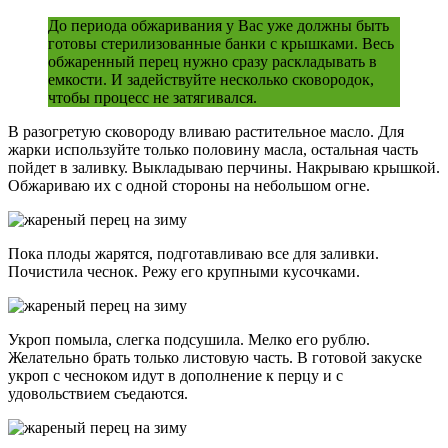
До периода обжаривания у Вас уже должны быть
готовы стерилизованные банки с крышками. Весь
обжаренный перец нужно сразу раскладывать в
емкости. И задействуйте несколько сковородок,
чтобы процесс не затягивался.
В разогретую сковороду вливаю растительное масло. Для
жарки используйте только половину масла, остальная часть
пойдет в заливку. Выкладываю перчины. Накрываю крышкой.
Обжариваю их с одной стороны на небольшом огне.
Пока плоды жарятся, подготавливаю все для заливки.
Почистила чеснок. Режу его крупными кусочками.
Укроп помыла, слегка подсушила. Мелко его рублю.
Желательно брать только листовую часть. В готовой закуске
укроп с чесноком идут в дополнение к перцу и с
удовольствием съедаются.