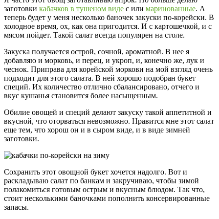
заготовки
кабачков в тушеном виде
с или
маринованные
. А
теперь будет у меня несколько баночек закуски по-корейски. В
холодное время, ох, как она пригодится. И с картошечкой, и с
мясом пойдет. Такой салат всегда популярен на столе.
Закуска получается острой, сочной, ароматной. В нее я
добавляю и морковь, и перец, и укроп, и, конечно же, лук и
чеснок. Приправа для корейской моркови на мой взгляд очень
подходит для этого салата. В ней хорошо подобран букет
специй. Их количество отлично сбалансировано, отчего и
вкус кушанья становится более насыщенным.
Обилие овощей и специй делают закуску такой аппетитной и
вкусной, что оторваться невозможно. Нравится мне этот салат
еще тем, что хорош он и в сыром виде, и в виде зимней
заготовки.
Сохранить этот овощной букет хочется надолго. Вот и
раскладываю салат по банкам и закручиваю, чтобы зимой
полакомиться готовым острым и вкусным блюдом. Так что,
стоит несколькими баночками пополнить консервированные
запасы.