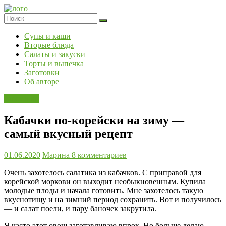
Skip
to
content
Супы и каши
Вторые блюда
Салаты и закуски
Торты и выпечка
Заготовки
Об авторе
Заготовки
Кабачки по-корейски на зиму —
самый вкусный рецепт
01.06.2020
Марина
8 комментариев
Очень захотелось салатика из кабачков. С приправой для
корейской моркови он выходит необыкновенным. Купила
молодые плоды и начала готовить. Мне захотелось такую
вкуснотищу и на зимний период сохранить. Вот и получилось
— и салат поели, и пару баночек закрутила.
Я часто этот овощ заготавливаю впрок. Но больше делаю