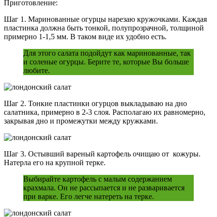
Приготовление:
Шаг 1. Маринованные огурцы нарезаю кружочками. Каждая
пластинка должна быть тонкой, полупрозрачной, толщиной
примерно 1-1,5 мм. В таком виде их удобно есть.
Для этого салата подойдут как маринованные, так
и соленые огурцы. Берите те, которые Вы больше
любите.
Шаг 2. Тонкие пластинки огурцов выкладываю на дно
салатника, примерно в 2-3 слоя. Располагаю их равномерно,
закрывая дно и промежутки между кружками.
Шаг 3. Остывший вареный картофель очищаю от кожуры.
Натерла его на крупной терке.
Выбирайте картофель с малым содержанием
крахмала. Он не рассыпается и не разваривается
при варке. Его легче натереть на терке.