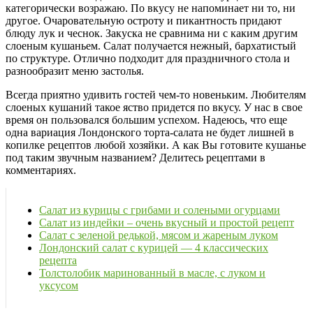
категорически возражаю. По вкусу не напоминает ни то, ни
другое. Очаровательную остроту и пикантность придают
блюду лук и чеснок. Закуска не сравнима ни с каким другим
слоеным кушаньем. Салат получается нежный, бархатистый
по структуре. Отлично подходит для праздничного стола и
разнообразит меню застолья.
Всегда приятно удивить гостей чем-то новеньким. Любителям
слоеных кушаний такое яство придется по вкусу. У нас в свое
время он пользовался большим успехом. Надеюсь, что еще
одна вариация Лондонского торта-салата не будет лишней в
копилке рецептов любой хозяйки. А как Вы готовите кушанье
под таким звучным названием? Делитесь рецептами в
комментариях.
Салат из курицы с грибами и солеными огурцами
Салат из индейки – очень вкусный и простой рецепт
Салат с зеленой редькой, мясом и жареным луком
Лондонский салат с курицей — 4 классических
рецепта
Толстолобик маринованный в масле, с луком и
уксусом