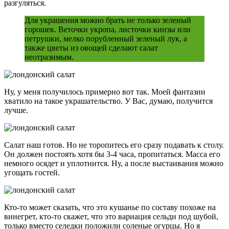
разгуляться.
Для украшения можно брать не только зеленый
горошек. Веточки укропа, листочки кинзы или
петрушки, мелко порубленный зеленый лук, а
также цветы из овощей сделают салат
неотразимым.
Ну, у меня получилось примерно вот так. Моей фантазии
хватило на такое украшательство. У Вас, думаю, получится
лучше.
Салат наш готов. Но не торопитесь его сразу подавать к столу.
Он должен постоять хотя бы 3-4 часа, пропитаться. Масса его
немного осядет и уплотнится. Ну, а после выстаивания можно
угощать гостей.
Кто-то может сказать, что это кушанье по составу похоже на
винегрет, кто-то скажет, что это вариация сельди под шубой,
только вместо селедки положили соленые огурцы. Но я