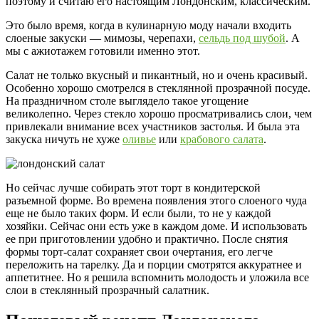
поэтому и считаю его настоящим Лондонским, классическим.
Это было время, когда в кулинарную моду начали входить
слоеные закуски — мимозы, черепахи,
сельдь под шубой
. А
мы с ажиотажем готовили именно этот.
Салат не только вкусный и пикантный, но и очень красивый.
Особенно хорошо смотрелся в стеклянной прозрачной посуде.
На праздничном столе выглядело такое угощение
великолепно. Через стекло хорошо просматривались слои, чем
привлекали внимание всех участников застолья. И была эта
закуска ничуть не хуже
оливье
или
крабового салата
.
Но сейчас лучше собирать этот торт в кондитерской
разъемной форме. Во времена появления этого слоеного чуда
еще не было таких форм. И если были, то не у каждой
хозяйки. Сейчас они есть уже в каждом доме. И использовать
ее при приготовлении удобно и практично. После снятия
формы торт-салат сохраняет свои очертания, его легче
переложить на тарелку. Да и порции смотрятся аккуратнее и
аппетитнее. Но я решила вспомнить молодость и уложила все
слои в стеклянный прозрачный салатник.