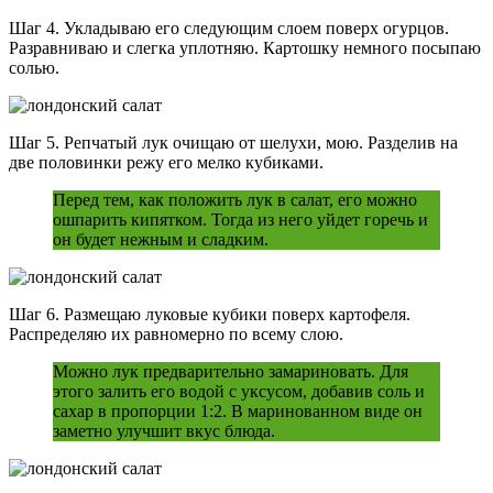
Шаг 4. Укладываю его следующим слоем поверх огурцов.
Разравниваю и слегка уплотняю. Картошку немного посыпаю
солью.
Шаг 5. Репчатый лук очищаю от шелухи, мою. Разделив на
две половинки режу его мелко кубиками.
Перед тем, как положить лук в салат, его можно
ошпарить кипятком. Тогда из него уйдет горечь и
он будет нежным и сладким.
Шаг 6. Размещаю луковые кубики поверх картофеля.
Распределяю их равномерно по всему слою.
Можно лук предварительно замариновать. Для
этого залить его водой с уксусом, добавив соль и
сахар в пропорции 1:2. В маринованном виде он
заметно улучшит вкус блюда.