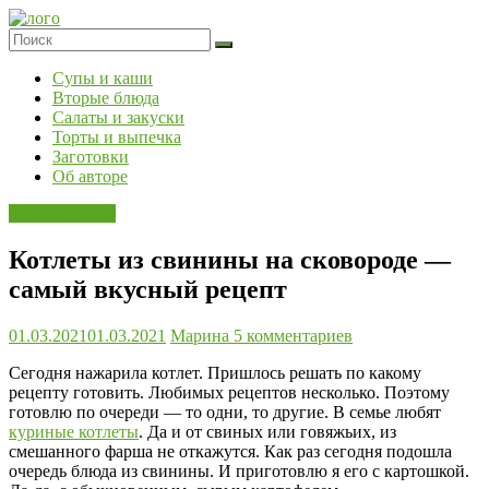
Skip
to
content
Супы и каши
Вторые блюда
Салаты и закуски
Торты и выпечка
Заготовки
Об авторе
Вторые блюда
Котлеты из свинины на сковороде —
самый вкусный рецепт
01.03.2021
01.03.2021
Марина
5 комментариев
Сегодня нажарила котлет. Пришлось решать по какому
рецепту готовить. Любимых рецептов несколько. Поэтому
готовлю по очереди — то одни, то другие. В семье любят
куриные котлеты
. Да и от свиных или говяжьих, из
смешанного фарша не откажутся. Как раз сегодня подошла
очередь блюда из свинины. И приготовлю я его с картошкой.