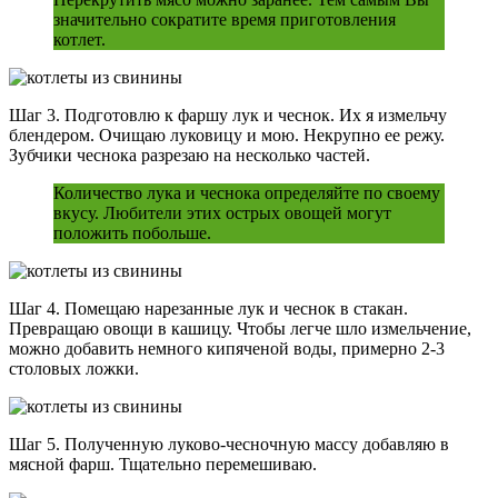
значительно сократите время приготовления
котлет.
Шаг 3. Подготовлю к фаршу лук и чеснок. Их я измельчу
блендером. Очищаю луковицу и мою. Некрупно ее режу.
Зубчики чеснока разрезаю на несколько частей.
Количество лука и чеснока определяйте по своему
вкусу. Любители этих острых овощей могут
положить побольше.
Шаг 4. Помещаю нарезанные лук и чеснок в стакан.
Превращаю овощи в кашицу. Чтобы легче шло измельчение,
можно добавить немного кипяченой воды, примерно 2-3
столовых ложки.
Шаг 5. Полученную луково-чесночную массу добавляю в
мясной фарш. Тщательно перемешиваю.