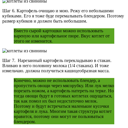
Шаг 6. Картофель очищаю и мою. Режу его небольшими
кубиками. Его я тоже буде перемалывать блендером. Поэтому
размер кубиков и должен быть небольшим.
Вместо сырой картошки можно использовать
вареную или картофельное пюре. Вкус котлет от
этого не изменится.
Шаг 7. Нарезанный картофель перекладываю в стакан.
Вливаю в него половину молока (1/4 стакана). И тоже
измельчаю. должна получиться кашицеобразная масса.
Конечно, можно не использовать блендер, а
пропустить овощи через мясорубку. Или лук мелко
порезать ножом, а картофель натереть на терке. Но
тогда овощи будут в готовых котлетах ощущаться,
так как помол их был недостаточно мелок.
Поэтому и будут встречаться маленькие кусочки
картофеля и лука. Многим такая структура котлет
нравится, поэтому они могут не пользоваться
блендером.