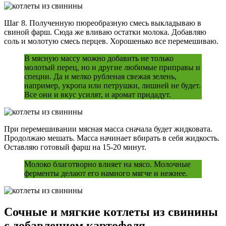
Шаг 8. Полученную пюреобразную смесь выкладываю в
свиной фарш. Сюда же вливаю остатки молока. Добавляю
соль и молотую смесь перцев. Хорошенько все перемешиваю.
В мясную массу можно добавить не только
молотый перец, но и другие любимые приправы и
специи. Да и мелко рубленая свежая зелень,
например, укропа или петрушки, лишней не будет.
Все они и вкус усилят, и аромат придадут.
При перемешивании мясная масса сначала будет жидковата.
Продолжаю мешать. Масса начинает вбирать в себя жидкость.
Оставляю готовый фарш на 15-20 минут.
Молоко благотворно влияет на мясо. Молочные
ферменты делают его намного мягче и нежнее.
Сочные и мягкие котлеты из свинины
с добавлением картофеля