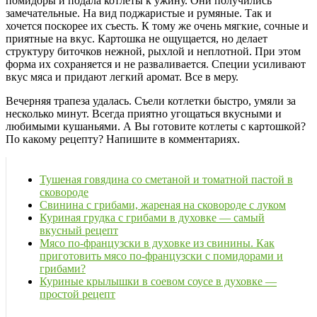
помидоры и подала котлеты к ужину. Они получились
замечательные. На вид поджаристые и румяные. Так и
хочется поскорее их съесть. К тому же очень мягкие, сочные и
приятные на вкус. Картошка не ощущается, но делает
структуру биточков нежной, рыхлой и неплотной. При этом
форма их сохраняется и не разваливается. Специи усиливают
вкус мяса и придают легкий аромат. Все в меру.
Вечерняя трапеза удалась. Съели котлетки быстро, умяли за
несколько минут. Всегда приятно угощаться вкусными и
любимыми кушаньями. А Вы готовите котлеты с картошкой?
По какому рецепту? Напишите в комментариях.
Тушеная говядина со сметаной и томатной пастой в
сковороде
Свинина с грибами, жареная на сковороде с луком
Куриная грудка с грибами в духовке — самый
вкусный рецепт
Мясо по-французски в духовке из свинины. Как
приготовить мясо по-французски с помидорами и
грибами?
Куриные крылышки в соевом соусе в духовке —
простой рецепт