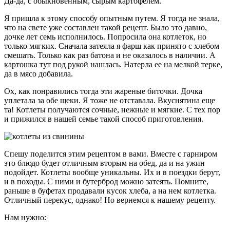
Да-да, с обыкновенным, сырым картофелем.
Я пришла к этому способу опытным путем. Я тогда не знала,
что на свете уже составлен такой рецепт. Было это давно,
дочке лет семь исполнилось. Попросила она котлеток, но
только мягких. Сначала затеяла я фарш как принято с хлебом
смешать. Только как раз батона и не оказалось в наличии. А
картошка тут под рукой нашлась. Натерла ее на мелкой терке,
да в мясо добавила.
Ох, как понравились тогда эти жареные биточки. Дочка
уплетала за обе щеки. Я тоже не отставала. Вкуснятина еще
та! Котлеты получаются сочные, нежные и мягкие. С тех пор
и прижился в нашей семье такой способ приготовления.
Спешу поделится этим рецептом в вами. Вместе с гарниром
это блюдо будет отличным вторым на обед, да и на ужин
подойдет. Котлеты вообще уникальны. Их и в поездки берут,
и в походы. С ними и бутерброд можно затеять. Помните,
раньше в буфетах продавали кусок хлеба, а на нем котлетка.
Отличный перекус, однако! Но вернемся к нашему рецепту.
Нам нужно: