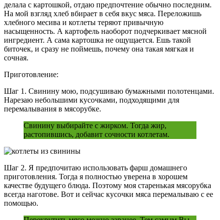
делала с картошкой, отдаю предпочтение обычно последним.
На мой взгляд хлеб вбирает в себя вкус мяса. Переложишь
хлебного месива и котлеты теряют привычную
насыщенность. А картофель наоборот подчеркивает мясной
ингредиент. А сама картошка не ощущается. Ешь такой
биточек, и сразу не поймешь, почему она такая мягкая и
сочная.
Приготовление:
Шаг 1. Свинину мою, подсушиваю бумажными полотенцами.
Нарезаю небольшими кусочками, подходящими для
перемалывания в мясорубке.
Свинину выбирайте с жирком. Тогда жир,
растопившись, добавит сочности котлетам.
Шаг 2. Я предпочитаю использовать фарш домашнего
приготовления. Тогда я полностью уверена в хорошем
качестве будущего блюда. Поэтому моя старенькая мясорубка
всегда наготове. Вот и сейчас кусочки мяса перемалываю с ее
помощью.
Перекрутить мясо можно заранее. Тем самым Вы