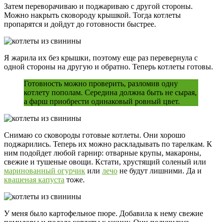
Затем переворачиваю и поджариваю с другой стороны.
Можно накрыть сковороду крышкой. Тогда котлеты
пропарятся и дойдут до готовности быстрее.
Я жарила их без крышки, поэтому еще раз перевернула с
одной стороны на другую и обратно. Теперь котлеты готовы.
Готовность можно проверить, разломив одну
котлету пополам. Середина должна быть не сырая,
а фарш приобрести одинаковый ровный цвет.
Снимаю со сковороды готовые котлеты. Они хорошо
поджарились. Теперь их можно раскладывать по тарелкам. К
ним подойдет любой гарнир: отварные крупы, макароны,
свежие и тушеные овощи. Кстати, хрустящий соленый или
маринованный огурчик
или
лечо
не будут лишними. Да и
квашеная капуста
тоже.
У меня было картофельное пюре. Добавила к нему свежие